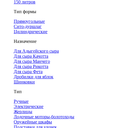
150 литров
Тип формы
Прямоугольные
Сито-дуршлаг
Цилиндрические
Назначение
Для Адыгейского сыра
Для сыра Качотта
Для сыра Манчего
Для сыра Рикотта
Для сыра Фета
Дробилки для яблок
Шинковки
Тип
Ручные
Электрические
Жерлицы
Лодочные моторы-болотоходы
Оружейные шкафы
Подставки для удочек