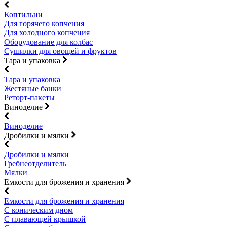
Коптильни
Для горячего копчения
Для холодного копчения
Оборудование для колбас
Сушилки для овощей и фруктов
Тара и упаковка
Тара и упаковка
Жестяные банки
Реторт-пакеты
Виноделие
Виноделие
Дробилки и мялки
Дробилки и мялки
Гребнеотделитель
Мялки
Емкости для брожения и хранения
Емкости для брожения и хранения
С коническим дном
С плавающей крышкой