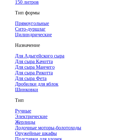
150 литров
Тип формы
Прямоугольные
Сито-дуршлаг
Цилиндрические
Назначение
Для Адыгейского сыра
Для сыра Качотта
Для сыра Манчего
Для сыра Рикотта
Для сыра Фета
Дробилки для яблок
Шинковки
Тип
Ручные
Электрические
Жерлицы
Лодочные моторы-болотоходы
Оружейные шкафы
Подставки для удочек