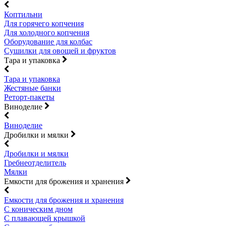
Коптильни
Для горячего копчения
Для холодного копчения
Оборудование для колбас
Сушилки для овощей и фруктов
Тара и упаковка
Тара и упаковка
Жестяные банки
Реторт-пакеты
Виноделие
Виноделие
Дробилки и мялки
Дробилки и мялки
Гребнеотделитель
Мялки
Емкости для брожения и хранения
Емкости для брожения и хранения
С коническим дном
С плавающей крышкой