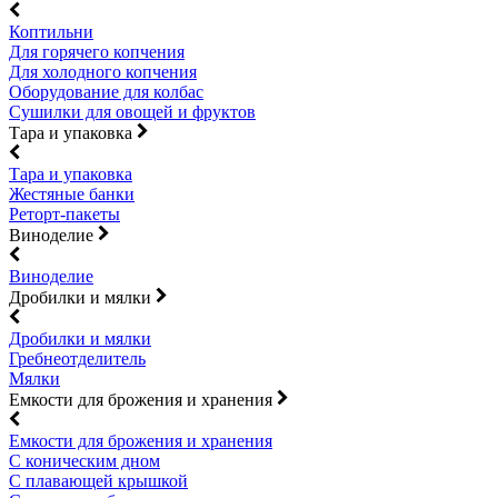
Коптильни
Для горячего копчения
Для холодного копчения
Оборудование для колбас
Сушилки для овощей и фруктов
Тара и упаковка
Тара и упаковка
Жестяные банки
Реторт-пакеты
Виноделие
Виноделие
Дробилки и мялки
Дробилки и мялки
Гребнеотделитель
Мялки
Емкости для брожения и хранения
Емкости для брожения и хранения
С коническим дном
С плавающей крышкой