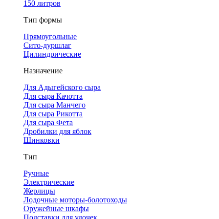
150 литров
Тип формы
Прямоугольные
Сито-дуршлаг
Цилиндрические
Назначение
Для Адыгейского сыра
Для сыра Качотта
Для сыра Манчего
Для сыра Рикотта
Для сыра Фета
Дробилки для яблок
Шинковки
Тип
Ручные
Электрические
Жерлицы
Лодочные моторы-болотоходы
Оружейные шкафы
Подставки для удочек