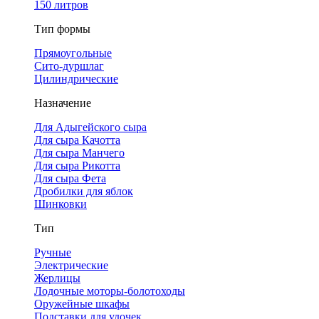
150 литров
Тип формы
Прямоугольные
Сито-дуршлаг
Цилиндрические
Назначение
Для Адыгейского сыра
Для сыра Качотта
Для сыра Манчего
Для сыра Рикотта
Для сыра Фета
Дробилки для яблок
Шинковки
Тип
Ручные
Электрические
Жерлицы
Лодочные моторы-болотоходы
Оружейные шкафы
Подставки для удочек