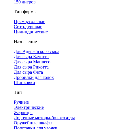
150 литров
Тип формы
Прямоугольные
Сито-дуршлаг
Цилиндрические
Назначение
Для Адыгейского сыра
Для сыра Качотта
Для сыра Манчего
Для сыра Рикотта
Для сыра Фета
Дробилки для яблок
Шинковки
Тип
Ручные
Электрические
Жерлицы
Лодочные моторы-болотоходы
Оружейные шкафы
Подставки для удочек