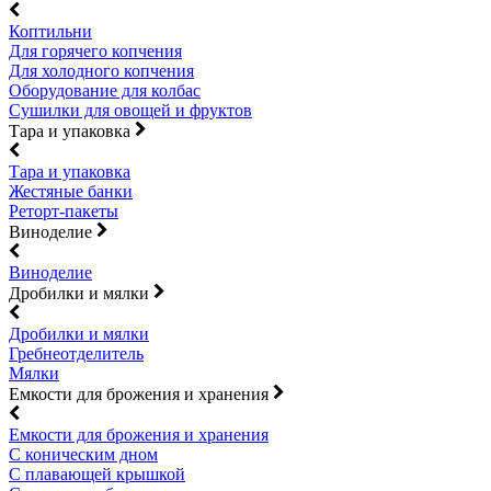
Коптильни
Для горячего копчения
Для холодного копчения
Оборудование для колбас
Сушилки для овощей и фруктов
Тара и упаковка
Тара и упаковка
Жестяные банки
Реторт-пакеты
Виноделие
Виноделие
Дробилки и мялки
Дробилки и мялки
Гребнеотделитель
Мялки
Емкости для брожения и хранения
Емкости для брожения и хранения
С коническим дном
С плавающей крышкой