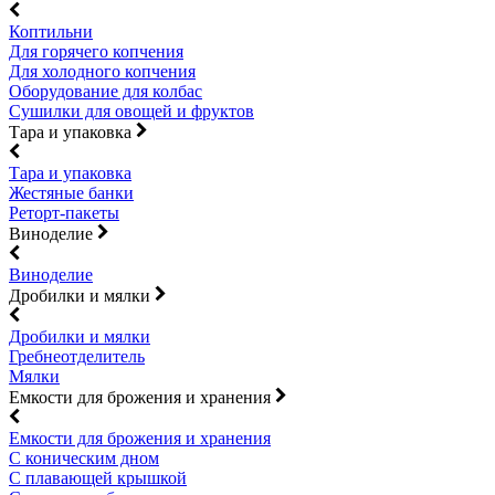
Коптильни
Для горячего копчения
Для холодного копчения
Оборудование для колбас
Сушилки для овощей и фруктов
Тара и упаковка
Тара и упаковка
Жестяные банки
Реторт-пакеты
Виноделие
Виноделие
Дробилки и мялки
Дробилки и мялки
Гребнеотделитель
Мялки
Емкости для брожения и хранения
Емкости для брожения и хранения
С коническим дном
С плавающей крышкой