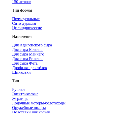
150 литров
Тип формы
Прямоугольные
Сито-дуршлаг
Цилиндрические
Назначение
Для Адыгейского сыра
Для сыра Качотта
Для сыра Манчего
Для сыра Рикотта
Для сыра Фета
Дробилки для яблок
Шинковки
Тип
Ручные
Электрические
Жерлицы
Лодочные моторы-болотоходы
Оружейные шкафы
Подставки для удочек