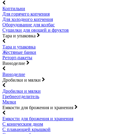
Коптильни
Для горячего копчения
Для холодного копчения
Оборудование для колбас
Сушилки для овощей и фруктов
Тара и упаковка
Тара и упаковка
Жестяные банки
Реторт-пакеты
Виноделие
Виноделие
Дробилки и мялки
Дробилки и мялки
Гребнеотделитель
Мялки
Емкости для брожения и хранения
Емкости для брожения и хранения
С коническим дном
С плавающей крышкой