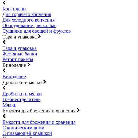
Коптильни
Для горячего копчения
Для холодного копчения
Оборудование для колбас
Сушилки для овощей и фруктов
Тара и упаковка
Тара и упаковка
Жестяные банки
Реторт-пакеты
Виноделие
Виноделие
Дробилки и мялки
Дробилки и мялки
Гребнеотделитель
Мялки
Емкости для брожения и хранения
Емкости для брожения и хранения
С коническим дном
С плавающей крышкой