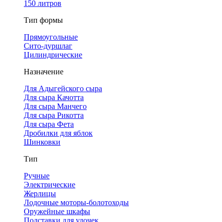
150 литров
Тип формы
Прямоугольные
Сито-дуршлаг
Цилиндрические
Назначение
Для Адыгейского сыра
Для сыра Качотта
Для сыра Манчего
Для сыра Рикотта
Для сыра Фета
Дробилки для яблок
Шинковки
Тип
Ручные
Электрические
Жерлицы
Лодочные моторы-болотоходы
Оружейные шкафы
Подставки для удочек