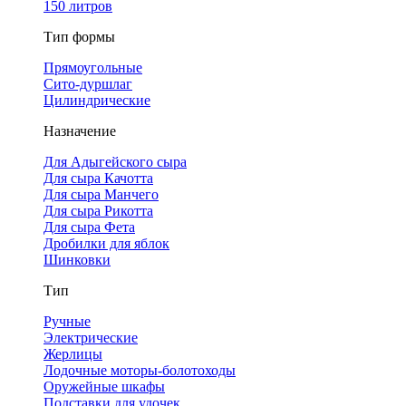
150 литров
Тип формы
Прямоугольные
Сито-дуршлаг
Цилиндрические
Назначение
Для Адыгейского сыра
Для сыра Качотта
Для сыра Манчего
Для сыра Рикотта
Для сыра Фета
Дробилки для яблок
Шинковки
Тип
Ручные
Электрические
Жерлицы
Лодочные моторы-болотоходы
Оружейные шкафы
Подставки для удочек