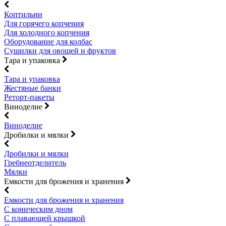
Коптильни
Для горячего копчения
Для холодного копчения
Оборудование для колбас
Сушилки для овощей и фруктов
Тара и упаковка
Тара и упаковка
Жестяные банки
Реторт-пакеты
Виноделие
Виноделие
Дробилки и мялки
Дробилки и мялки
Гребнеотделитель
Мялки
Емкости для брожения и хранения
Емкости для брожения и хранения
С коническим дном
С плавающей крышкой