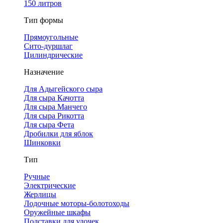
150 литров
Тип формы
Прямоугольные
Сито-дуршлаг
Цилиндрические
Назначение
Для Адыгейского сыра
Для сыра Качотта
Для сыра Манчего
Для сыра Рикотта
Для сыра Фета
Дробилки для яблок
Шинковки
Тип
Ручные
Электрические
Жерлицы
Лодочные моторы-болотоходы
Оружейные шкафы
Подставки для удочек