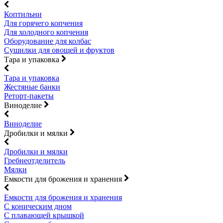
Коптильни
Для горячего копчения
Для холодного копчения
Оборудование для колбас
Сушилки для овощей и фруктов
Тара и упаковка
Тара и упаковка
Жестяные банки
Реторт-пакеты
Виноделие
Виноделие
Дробилки и мялки
Дробилки и мялки
Гребнеотделитель
Мялки
Емкости для брожения и хранения
Емкости для брожения и хранения
С коническим дном
С плавающей крышкой