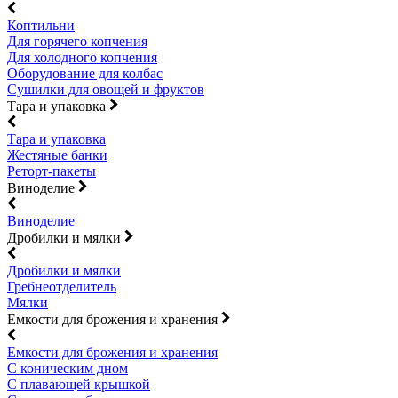
Коптильни
Для горячего копчения
Для холодного копчения
Оборудование для колбас
Сушилки для овощей и фруктов
Тара и упаковка
Тара и упаковка
Жестяные банки
Реторт-пакеты
Виноделие
Виноделие
Дробилки и мялки
Дробилки и мялки
Гребнеотделитель
Мялки
Емкости для брожения и хранения
Емкости для брожения и хранения
С коническим дном
С плавающей крышкой