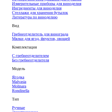
Измерительные приборы для виноделия
Ингредиенты для виноделия
Стеллажи для хранения бутылок
Литература по виноделию
Вид
Гребнеотделитель для винограда
Мялки для ягод, фруктов, овощей
Комплектация
С гребнеотделителем
Без гребнеотделителя
Модель
Ягодка
Malvasia
Molinara
Rondinella
Тип
Ручные