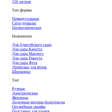
150 литров
Тип формы
Прямоугольные
Сито-дуршлаг
Цилиндрические
Назначение
Для Адыгейского сыра
Для сыра Качотта
Для сыра Манчего
Для сыра Рикотта
Для сыра Фета
Дробилки для яблок
Шинковки
Тип
Ручные
Электрические
Жерлицы
Лодочные моторы-болотоходы
Оружейные шкафы
Подставки для удочек