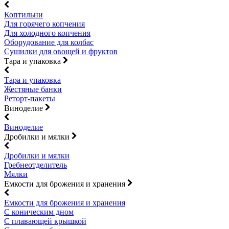
Коптильни
Для горячего копчения
Для холодного копчения
Оборудование для колбас
Сушилки для овощей и фруктов
Тара и упаковка
Тара и упаковка
Жестяные банки
Реторт-пакеты
Виноделие
Виноделие
Дробилки и мялки
Дробилки и мялки
Гребнеотделитель
Мялки
Емкости для брожения и хранения
Емкости для брожения и хранения
С коническим дном
С плавающей крышкой