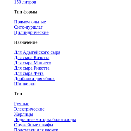
150 литров
Тип формы
Прямоугольные
Сито-дуршлаг
Цилиндрические
Назначение
Для Адыгейского сыра
Для сыра Качотта
Для сыра Манчего
Для сыра Рикотта
Для сыра Фета
Дробилки для яблок
Шинковки
Тип
Ручные
Электрические
Жерлицы
Лодочные моторы-болотоходы
Оружейные шкафы
Подставки для удочек