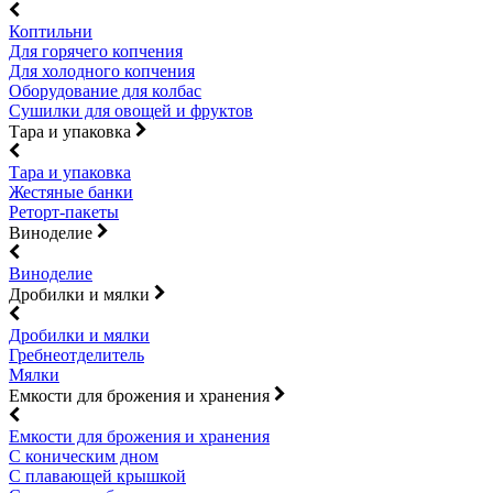
Коптильни
Для горячего копчения
Для холодного копчения
Оборудование для колбас
Сушилки для овощей и фруктов
Тара и упаковка
Тара и упаковка
Жестяные банки
Реторт-пакеты
Виноделие
Виноделие
Дробилки и мялки
Дробилки и мялки
Гребнеотделитель
Мялки
Емкости для брожения и хранения
Емкости для брожения и хранения
С коническим дном
С плавающей крышкой