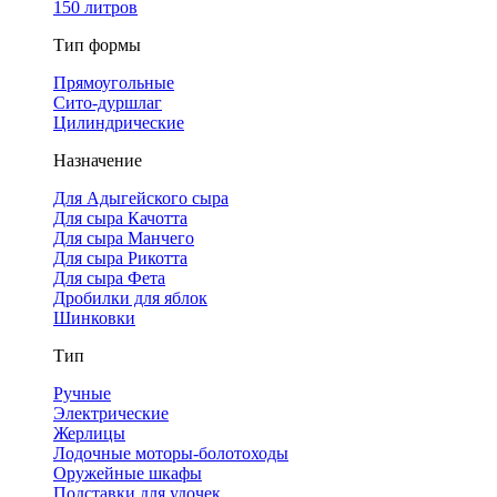
150 литров
Тип формы
Прямоугольные
Сито-дуршлаг
Цилиндрические
Назначение
Для Адыгейского сыра
Для сыра Качотта
Для сыра Манчего
Для сыра Рикотта
Для сыра Фета
Дробилки для яблок
Шинковки
Тип
Ручные
Электрические
Жерлицы
Лодочные моторы-болотоходы
Оружейные шкафы
Подставки для удочек