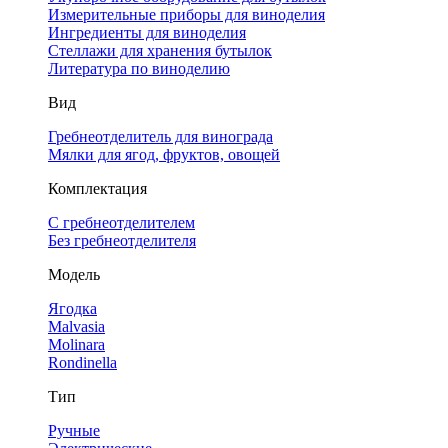
Измерительные приборы для виноделия
Ингредиенты для виноделия
Стеллажи для хранения бутылок
Литература по виноделию
Вид
Гребнеотделитель для винограда
Мялки для ягод, фруктов, овощей
Комплектация
С гребнеотделителем
Без гребнеотделителя
Модель
Ягодка
Malvasia
Molinara
Rondinella
Тип
Ручные