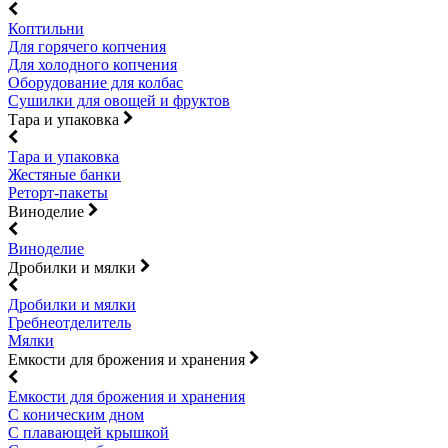
Коптильни
Для горячего копчения
Для холодного копчения
Оборудование для колбас
Сушилки для овощей и фруктов
Тара и упаковка
Тара и упаковка
Жестяные банки
Реторт-пакеты
Виноделие
Виноделие
Дробилки и мялки
Дробилки и мялки
Гребнеотделитель
Мялки
Емкости для брожения и хранения
Емкости для брожения и хранения
С коническим дном
С плавающей крышкой