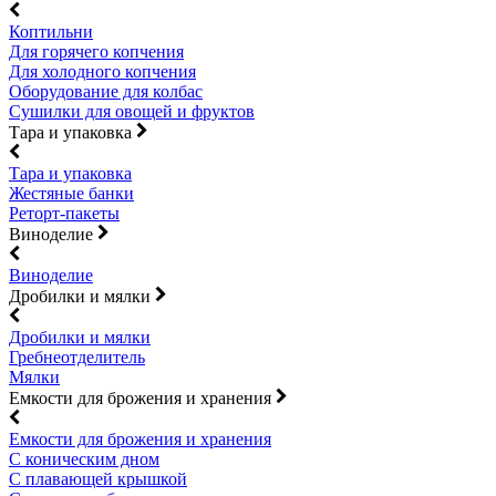
Коптильни
Для горячего копчения
Для холодного копчения
Оборудование для колбас
Сушилки для овощей и фруктов
Тара и упаковка
Тара и упаковка
Жестяные банки
Реторт-пакеты
Виноделие
Виноделие
Дробилки и мялки
Дробилки и мялки
Гребнеотделитель
Мялки
Емкости для брожения и хранения
Емкости для брожения и хранения
С коническим дном
С плавающей крышкой