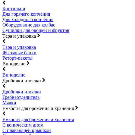
Коптильни
Для горячего копчения
Для холодного копчения
Оборудование для колбас
Сушилки для овощей и фруктов
Тара и упаковка
Тара и упаковка
Жестяные банки
Реторт-пакеты
Виноделие
Виноделие
Дробилки и мялки
Дробилки и мялки
Гребнеотделитель
Мялки
Емкости для брожения и хранения
Емкости для брожения и хранения
С коническим дном
С плавающей крышкой