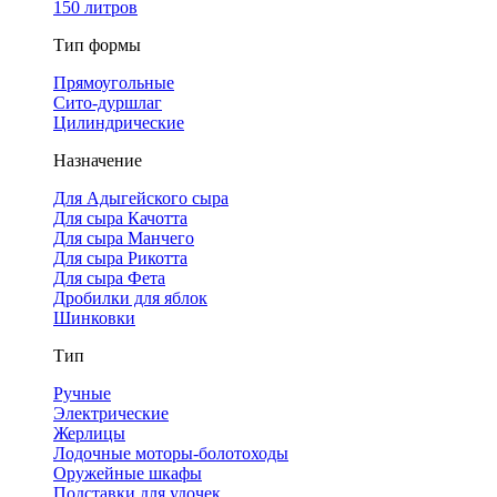
150 литров
Тип формы
Прямоугольные
Сито-дуршлаг
Цилиндрические
Назначение
Для Адыгейского сыра
Для сыра Качотта
Для сыра Манчего
Для сыра Рикотта
Для сыра Фета
Дробилки для яблок
Шинковки
Тип
Ручные
Электрические
Жерлицы
Лодочные моторы-болотоходы
Оружейные шкафы
Подставки для удочек