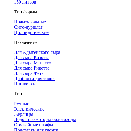
150 литров
Тип формы
Прямоугольные
Сито-дуршлаг
Цилиндрические
Назначение
Для Адыгейского сыра
Для сыра Качотта
Для сыра Манчего
Для сыра Рикотта
Для сыра Фета
Дробилки для яблок
Шинковки
Тип
Ручные
Электрические
Жерлицы
Лодочные моторы-болотоходы
Оружейные шкафы
Подставки для удочек