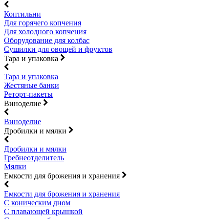
Коптильни
Для горячего копчения
Для холодного копчения
Оборудование для колбас
Сушилки для овощей и фруктов
Тара и упаковка
Тара и упаковка
Жестяные банки
Реторт-пакеты
Виноделие
Виноделие
Дробилки и мялки
Дробилки и мялки
Гребнеотделитель
Мялки
Емкости для брожения и хранения
Емкости для брожения и хранения
С коническим дном
С плавающей крышкой