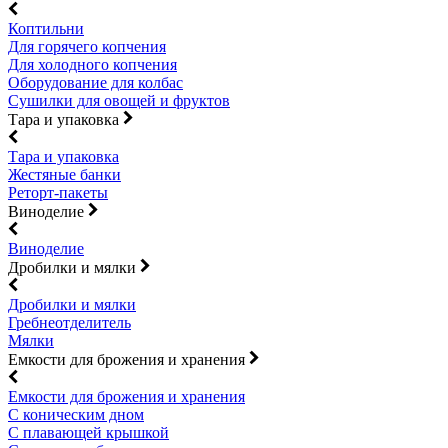
Коптильни
Для горячего копчения
Для холодного копчения
Оборудование для колбас
Сушилки для овощей и фруктов
Тара и упаковка
Тара и упаковка
Жестяные банки
Реторт-пакеты
Виноделие
Виноделие
Дробилки и мялки
Дробилки и мялки
Гребнеотделитель
Мялки
Емкости для брожения и хранения
Емкости для брожения и хранения
С коническим дном
С плавающей крышкой