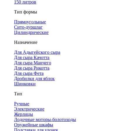
150 литров
Тип формы
Прямоугольные
Сито-дуршлаг
Цилиндрические
Назначение
Для Адыгейского сыра
Для сыра Качотта
Для сыра Манчего
Для сыра Рикотта
Для сыра Фета
Дробилки для яблок
Шинковки
Тип
Ручные
Электрические
Жерлицы
Лодочные моторы-болотоходы
Оружейные шкафы
Подставки для удочек