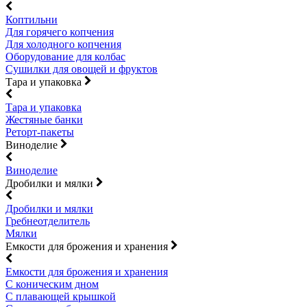
Коптильни
Для горячего копчения
Для холодного копчения
Оборудование для колбас
Сушилки для овощей и фруктов
Тара и упаковка
Тара и упаковка
Жестяные банки
Реторт-пакеты
Виноделие
Виноделие
Дробилки и мялки
Дробилки и мялки
Гребнеотделитель
Мялки
Емкости для брожения и хранения
Емкости для брожения и хранения
С коническим дном
С плавающей крышкой