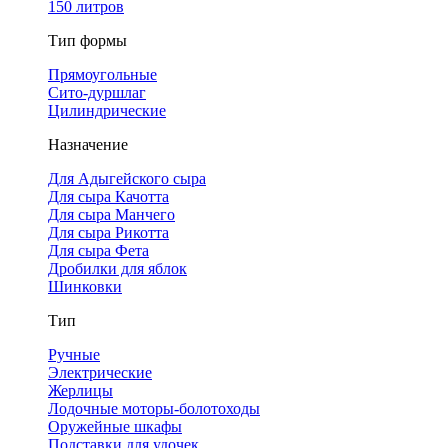
150 литров
Тип формы
Прямоугольные
Сито-дуршлаг
Цилиндрические
Назначение
Для Адыгейского сыра
Для сыра Качотта
Для сыра Манчего
Для сыра Рикотта
Для сыра Фета
Дробилки для яблок
Шинковки
Тип
Ручные
Электрические
Жерлицы
Лодочные моторы-болотоходы
Оружейные шкафы
Подставки для удочек