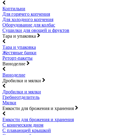
Коптильни
Для горячего копчения
Для холодного копчения
Оборудование для колбас
Сушилки для овощей и фруктов
Тара и упаковка
Тара и упаковка
Жестяные банки
Реторт-пакеты
Виноделие
Виноделие
Дробилки и мялки
Дробилки и мялки
Гребнеотделитель
Мялки
Емкости для брожения и хранения
Емкости для брожения и хранения
С коническим дном
С плавающей крышкой