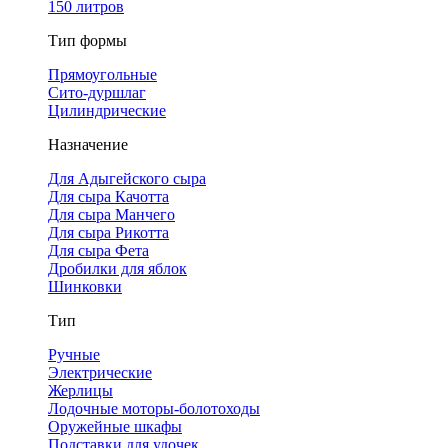
150 литров
Тип формы
Прямоугольные
Сито-дуршлаг
Цилиндрические
Назначение
Для Адыгейского сыра
Для сыра Качотта
Для сыра Манчего
Для сыра Рикотта
Для сыра Фета
Дробилки для яблок
Шинковки
Тип
Ручные
Электрические
Жерлицы
Лодочные моторы-болотоходы
Оружейные шкафы
Подставки для удочек