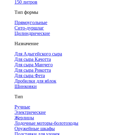
150 литров
Тип формы
Прямоугольные
Сито-дуршлаг
Цилиндрические
Назначение
Для Адыгейского сыра
Для сыра Качотта
Для сыра Манчего
Для сыра Рикотта
Для сыра Фета
Дробилки для яблок
Шинковки
Тип
Ручные
Электрические
Жерлицы
Лодочные моторы-болотоходы
Оружейные шкафы
Подставки для удочек