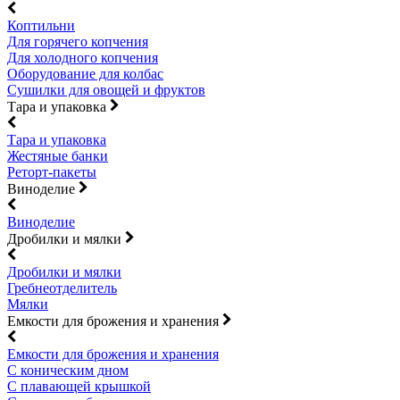
Коптильни
Для горячего копчения
Для холодного копчения
Оборудование для колбас
Сушилки для овощей и фруктов
Тара и упаковка
Тара и упаковка
Жестяные банки
Реторт-пакеты
Виноделие
Виноделие
Дробилки и мялки
Дробилки и мялки
Гребнеотделитель
Мялки
Емкости для брожения и хранения
Емкости для брожения и хранения
С коническим дном
С плавающей крышкой