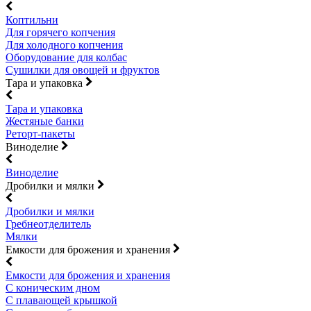
Коптильни
Для горячего копчения
Для холодного копчения
Оборудование для колбас
Сушилки для овощей и фруктов
Тара и упаковка
Тара и упаковка
Жестяные банки
Реторт-пакеты
Виноделие
Виноделие
Дробилки и мялки
Дробилки и мялки
Гребнеотделитель
Мялки
Емкости для брожения и хранения
Емкости для брожения и хранения
С коническим дном
С плавающей крышкой