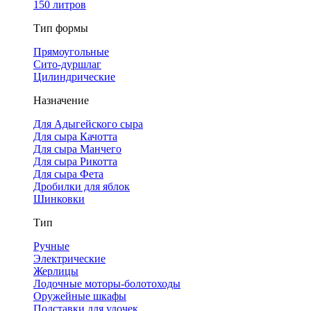
150 литров
Тип формы
Прямоугольные
Сито-дуршлаг
Цилиндрические
Назначение
Для Адыгейского сыра
Для сыра Качотта
Для сыра Манчего
Для сыра Рикотта
Для сыра Фета
Дробилки для яблок
Шинковки
Тип
Ручные
Электрические
Жерлицы
Лодочные моторы-болотоходы
Оружейные шкафы
Подставки для удочек