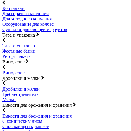
Коптильни
Для горячего копчения
Для холодного копчения
Оборудование для колбас
Сушилки для овощей и фруктов
Тара и упаковка
Тара и упаковка
Жестяные банки
Реторт-пакеты
Виноделие
Виноделие
Дробилки и мялки
Дробилки и мялки
Гребнеотделитель
Мялки
Емкости для брожения и хранения
Емкости для брожения и хранения
С коническим дном
С плавающей крышкой