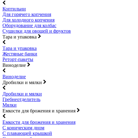
Коптильни
Для горячего копчения
Для холодного копчения
Оборудование для колбас
Сушилки для овощей и фруктов
Тара и упаковка
Тара и упаковка
Жестяные банки
Реторт-пакеты
Виноделие
Виноделие
Дробилки и мялки
Дробилки и мялки
Гребнеотделитель
Мялки
Емкости для брожения и хранения
Емкости для брожения и хранения
С коническим дном
С плавающей крышкой