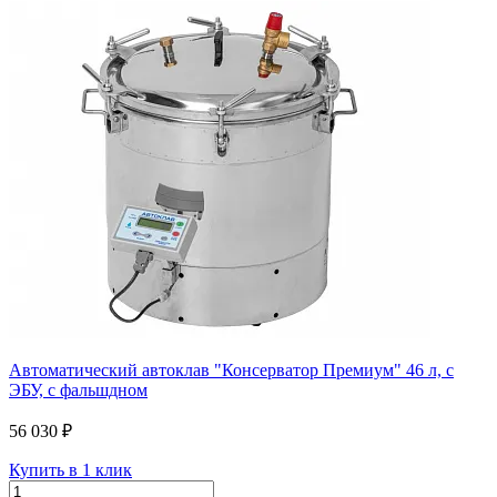
Автоматический автоклав "Консерватор Премиум" 46 л, с
ЭБУ, с фальшдном
56 030 ₽
Купить в 1 клик