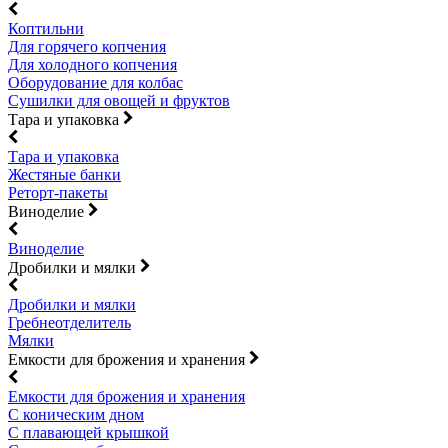
Коптильни
Для горячего копчения
Для холодного копчения
Оборудование для колбас
Сушилки для овощей и фруктов
Тара и упаковка
Тара и упаковка
Жестяные банки
Реторт-пакеты
Виноделие
Виноделие
Дробилки и мялки
Дробилки и мялки
Гребнеотделитель
Мялки
Емкости для брожения и хранения
Емкости для брожения и хранения
С коническим дном
С плавающей крышкой