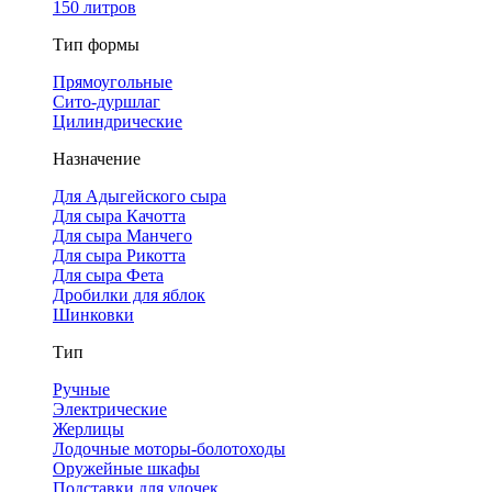
150 литров
Тип формы
Прямоугольные
Сито-дуршлаг
Цилиндрические
Назначение
Для Адыгейского сыра
Для сыра Качотта
Для сыра Манчего
Для сыра Рикотта
Для сыра Фета
Дробилки для яблок
Шинковки
Тип
Ручные
Электрические
Жерлицы
Лодочные моторы-болотоходы
Оружейные шкафы
Подставки для удочек