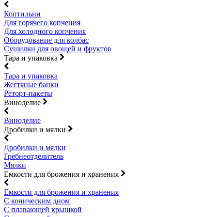
Коптильни
Для горячего копчения
Для холодного копчения
Оборудование для колбас
Сушилки для овощей и фруктов
Тара и упаковка
Тара и упаковка
Жестяные банки
Реторт-пакеты
Виноделие
Виноделие
Дробилки и мялки
Дробилки и мялки
Гребнеотделитель
Мялки
Емкости для брожения и хранения
Емкости для брожения и хранения
С коническим дном
С плавающей крышкой