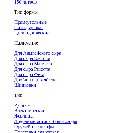
150 литров
Тип формы
Прямоугольные
Сито-дуршлаг
Цилиндрические
Назначение
Для Адыгейского сыра
Для сыра Качотта
Для сыра Манчего
Для сыра Рикотта
Для сыра Фета
Дробилки для яблок
Шинковки
Тип
Ручные
Электрические
Жерлицы
Лодочные моторы-болотоходы
Оружейные шкафы
Подставки для удочек