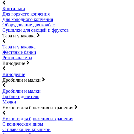
Коптильни
Для горячего копчения
Для холодного копчения
Оборудование для колбас
Сушилки для овощей и фруктов
Тара и упаковка
Тара и упаковка
Жестяные банки
Реторт-пакеты
Виноделие
Виноделие
Дробилки и мялки
Дробилки и мялки
Гребнеотделитель
Мялки
Емкости для брожения и хранения
Емкости для брожения и хранения
С коническим дном
С плавающей крышкой