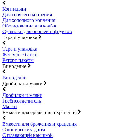
Коптильни
Для горячего копчения
Для холодного копчения
Оборудование для колбас
Сушилки для овощей и фруктов
Тара и упаковка
Тара и упаковка
Жестяные банки
Реторт-пакеты
Виноделие
Виноделие
Дробилки и мялки
Дробилки и мялки
Гребнеотделитель
Мялки
Емкости для брожения и хранения
Емкости для брожения и хранения
С коническим дном
С плавающей крышкой