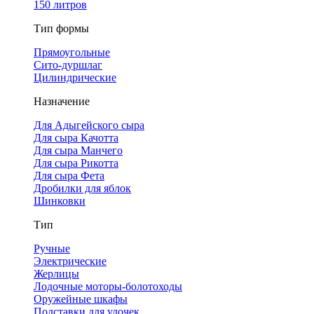
150 литров
Тип формы
Прямоугольные
Сито-дуршлаг
Цилиндрические
Назначение
Для Адыгейского сыра
Для сыра Качотта
Для сыра Манчего
Для сыра Рикотта
Для сыра Фета
Дробилки для яблок
Шинковки
Тип
Ручные
Электрические
Жерлицы
Лодочные моторы-болотоходы
Оружейные шкафы
Подставки для удочек