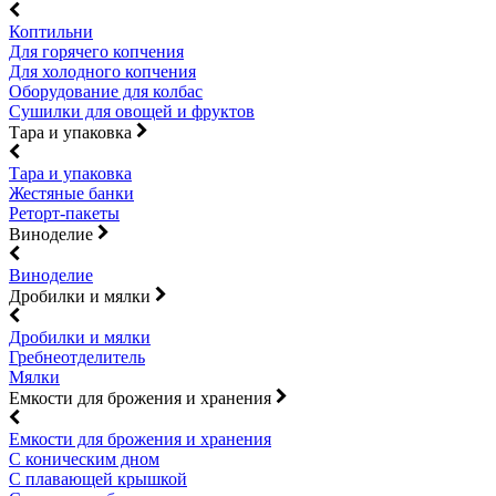
Коптильни
Для горячего копчения
Для холодного копчения
Оборудование для колбас
Сушилки для овощей и фруктов
Тара и упаковка
Тара и упаковка
Жестяные банки
Реторт-пакеты
Виноделие
Виноделие
Дробилки и мялки
Дробилки и мялки
Гребнеотделитель
Мялки
Емкости для брожения и хранения
Емкости для брожения и хранения
С коническим дном
С плавающей крышкой