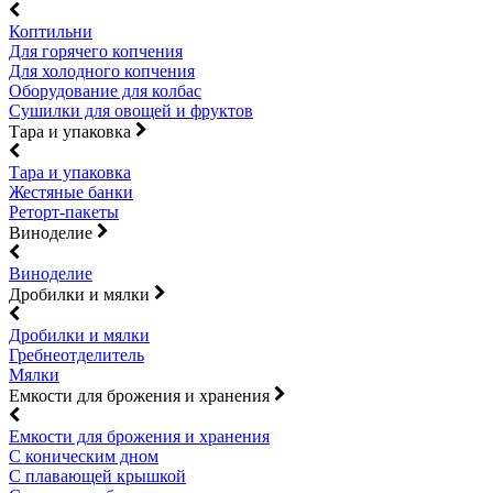
Коптильни
Для горячего копчения
Для холодного копчения
Оборудование для колбас
Сушилки для овощей и фруктов
Тара и упаковка
Тара и упаковка
Жестяные банки
Реторт-пакеты
Виноделие
Виноделие
Дробилки и мялки
Дробилки и мялки
Гребнеотделитель
Мялки
Емкости для брожения и хранения
Емкости для брожения и хранения
С коническим дном
С плавающей крышкой