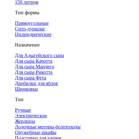
150 литров
Тип формы
Прямоугольные
Сито-дуршлаг
Цилиндрические
Назначение
Для Адыгейского сыра
Для сыра Качотта
Для сыра Манчего
Для сыра Рикотта
Для сыра Фета
Дробилки для яблок
Шинковки
Тип
Ручные
Электрические
Жерлицы
Лодочные моторы-болотоходы
Оружейные шкафы
Подставки для удочек