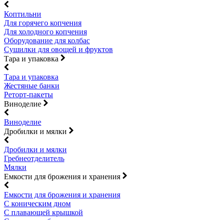
Коптильни
Для горячего копчения
Для холодного копчения
Оборудование для колбас
Сушилки для овощей и фруктов
Тара и упаковка
Тара и упаковка
Жестяные банки
Реторт-пакеты
Виноделие
Виноделие
Дробилки и мялки
Дробилки и мялки
Гребнеотделитель
Мялки
Емкости для брожения и хранения
Емкости для брожения и хранения
С коническим дном
С плавающей крышкой