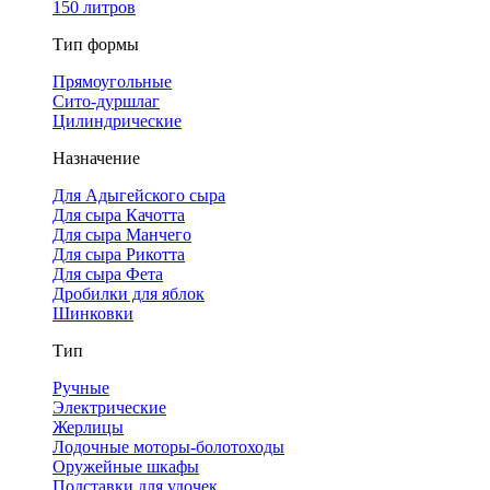
150 литров
Тип формы
Прямоугольные
Сито-дуршлаг
Цилиндрические
Назначение
Для Адыгейского сыра
Для сыра Качотта
Для сыра Манчего
Для сыра Рикотта
Для сыра Фета
Дробилки для яблок
Шинковки
Тип
Ручные
Электрические
Жерлицы
Лодочные моторы-болотоходы
Оружейные шкафы
Подставки для удочек