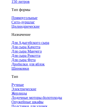
150 литров
Тип формы
Прямоугольные
Сито-дуршлаг
Цилиндрические
Назначение
Для Адыгейского сыра
Для сыра Качотта
Для сыра Манчего
Для сыра Рикотта
Для сыра Фета
Дробилки для яблок
Шинковки
Тип
Ручные
Электрические
Жерлицы
Лодочные моторы-болотоходы
Оружейные шкафы
Подставки для удочек