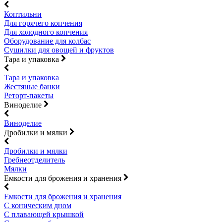
Коптильни
Для горячего копчения
Для холодного копчения
Оборудование для колбас
Сушилки для овощей и фруктов
Тара и упаковка
Тара и упаковка
Жестяные банки
Реторт-пакеты
Виноделие
Виноделие
Дробилки и мялки
Дробилки и мялки
Гребнеотделитель
Мялки
Емкости для брожения и хранения
Емкости для брожения и хранения
С коническим дном
С плавающей крышкой