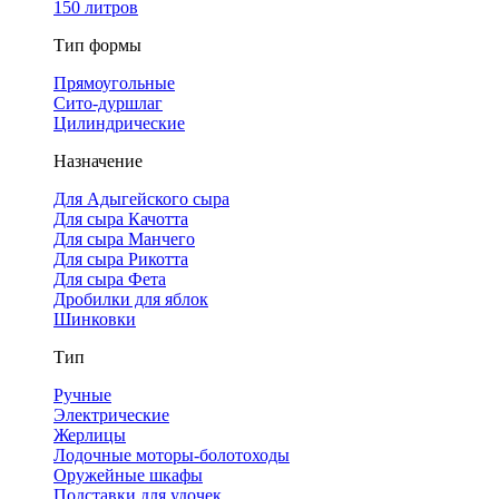
150 литров
Тип формы
Прямоугольные
Сито-дуршлаг
Цилиндрические
Назначение
Для Адыгейского сыра
Для сыра Качотта
Для сыра Манчего
Для сыра Рикотта
Для сыра Фета
Дробилки для яблок
Шинковки
Тип
Ручные
Электрические
Жерлицы
Лодочные моторы-болотоходы
Оружейные шкафы
Подставки для удочек