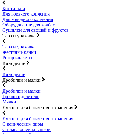
Коптильни
Для горячего копчения
Для холодного копчения
Оборудование для колбас
Сушилки для овощей и фруктов
Тара и упаковка
Тара и упаковка
Жестяные банки
Реторт-пакеты
Виноделие
Виноделие
Дробилки и мялки
Дробилки и мялки
Гребнеотделитель
Мялки
Емкости для брожения и хранения
Емкости для брожения и хранения
С коническим дном
С плавающей крышкой