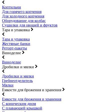
Коптильни
Для горячего копчения
Для холодного копчения
Оборудование для колбас
Сушилки для овощей и фруктов
Тара и упаковка
Тара и упаковка
Жестяные банки
Реторт-пакеты
Виноделие
Виноделие
Дробилки и мялки
Дробилки и мялки
Гребнеотделитель
Мялки
Емкости для брожения и хранения
Емкости для брожения и хранения
С коническим дном
С плавающей крышкой