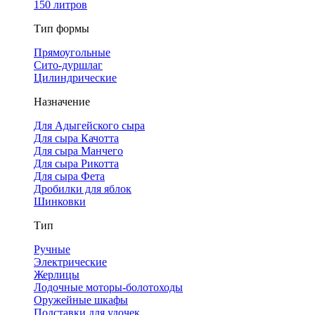
150 литров
Тип формы
Прямоугольные
Сито-дуршлаг
Цилиндрические
Назначение
Для Адыгейского сыра
Для сыра Качотта
Для сыра Манчего
Для сыра Рикотта
Для сыра Фета
Дробилки для яблок
Шинковки
Тип
Ручные
Электрические
Жерлицы
Лодочные моторы-болотоходы
Оружейные шкафы
Подставки для удочек