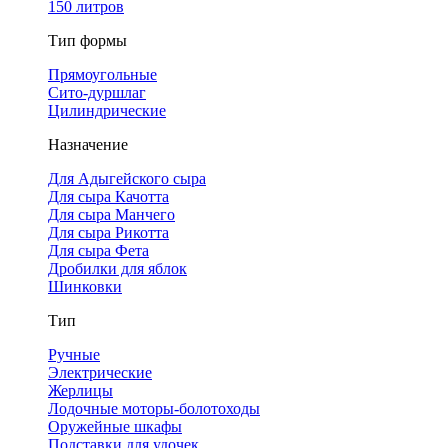
150 литров
Тип формы
Прямоугольные
Сито-дуршлаг
Цилиндрические
Назначение
Для Адыгейского сыра
Для сыра Качотта
Для сыра Манчего
Для сыра Рикотта
Для сыра Фета
Дробилки для яблок
Шинковки
Тип
Ручные
Электрические
Жерлицы
Лодочные моторы-болотоходы
Оружейные шкафы
Подставки для удочек