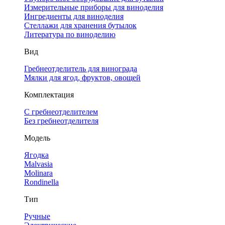
Измерительные приборы для виноделия
Ингредиенты для виноделия
Стеллажи для хранения бутылок
Литература по виноделию
Вид
Гребнеотделитель для винограда
Мялки для ягод, фруктов, овощей
Комплектация
С гребнеотделителем
Без гребнеотделителя
Модель
Ягодка
Malvasia
Molinara
Rondinella
Тип
Ручные