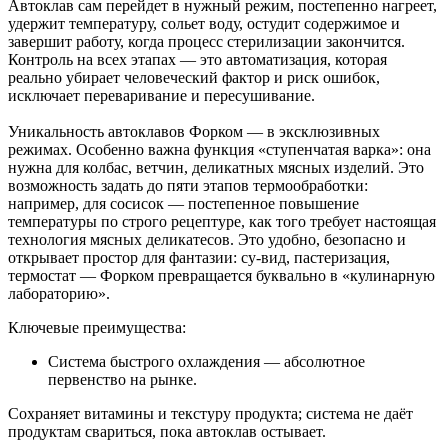
Автоклав сам перейдет в нужный режим, постепенно нагреет,
удержит температуру, сольет воду, остудит содержимое и
завершит работу, когда процесс стерилизации закончится.
Контроль на всех этапах — это автоматизация, которая
реально убирает человеческий фактор и риск ошибок,
исключает переваривание и пересушивание.
Уникальность автоклавов Форком — в эксклюзивных
режимах. Особенно важна функция «ступенчатая варка»: она
нужна для колбас, ветчин, деликатных мясных изделий. Это
возможность задать до пяти этапов термообработки:
например, для сосисок — постепенное повышение
температуры по строго рецептуре, как того требует настоящая
технология мясных деликатесов. Это удобно, безопасно и
открывает простор для фантазии: су-вид, пастеризация,
термостат — Форком превращается буквально в «кулинарную
лабораторию».
Ключевые преимущества:
Система быстрого охлаждения — абсолютное
первенство на рынке.
Сохраняет витамины и текстуру продукта; система не даёт
продуктам свариться, пока автоклав остывает.