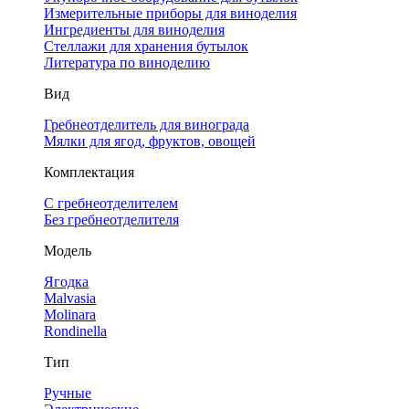
Измерительные приборы для виноделия
Ингредиенты для виноделия
Стеллажи для хранения бутылок
Литература по виноделию
Вид
Гребнеотделитель для винограда
Мялки для ягод, фруктов, овощей
Комплектация
С гребнеотделителем
Без гребнеотделителя
Модель
Ягодка
Malvasia
Molinara
Rondinella
Тип
Ручные