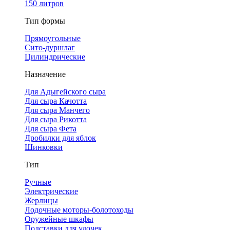
150 литров
Тип формы
Прямоугольные
Сито-дуршлаг
Цилиндрические
Назначение
Для Адыгейского сыра
Для сыра Качотта
Для сыра Манчего
Для сыра Рикотта
Для сыра Фета
Дробилки для яблок
Шинковки
Тип
Ручные
Электрические
Жерлицы
Лодочные моторы-болотоходы
Оружейные шкафы
Подставки для удочек