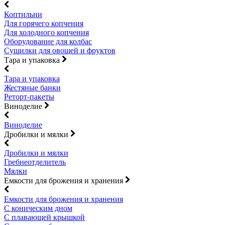
Коптильни
Для горячего копчения
Для холодного копчения
Оборудование для колбас
Сушилки для овощей и фруктов
Тара и упаковка
Тара и упаковка
Жестяные банки
Реторт-пакеты
Виноделие
Виноделие
Дробилки и мялки
Дробилки и мялки
Гребнеотделитель
Мялки
Емкости для брожения и хранения
Емкости для брожения и хранения
С коническим дном
С плавающей крышкой