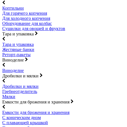
Коптильни
Для горячего копчения
Для холодного копчения
Оборудование для колбас
Сушилки для овощей и фруктов
Тара и упаковка
Тара и упаковка
Жестяные банки
Реторт-пакеты
Виноделие
Виноделие
Дробилки и мялки
Дробилки и мялки
Гребнеотделитель
Мялки
Емкости для брожения и хранения
Емкости для брожения и хранения
С коническим дном
С плавающей крышкой