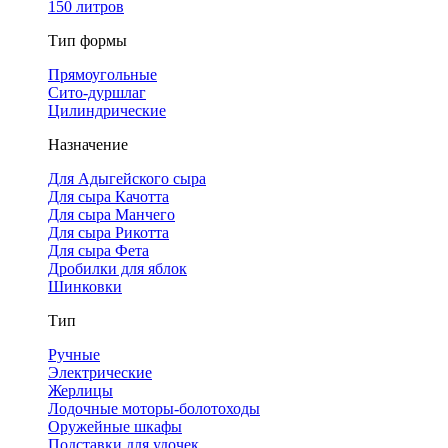
150 литров
Тип формы
Прямоугольные
Сито-дуршлаг
Цилиндрические
Назначение
Для Адыгейского сыра
Для сыра Качотта
Для сыра Манчего
Для сыра Рикотта
Для сыра Фета
Дробилки для яблок
Шинковки
Тип
Ручные
Электрические
Жерлицы
Лодочные моторы-болотоходы
Оружейные шкафы
Подставки для удочек