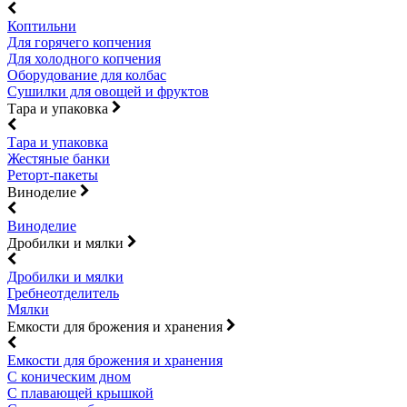
Коптильни
Для горячего копчения
Для холодного копчения
Оборудование для колбас
Сушилки для овощей и фруктов
Тара и упаковка
Тара и упаковка
Жестяные банки
Реторт-пакеты
Виноделие
Виноделие
Дробилки и мялки
Дробилки и мялки
Гребнеотделитель
Мялки
Емкости для брожения и хранения
Емкости для брожения и хранения
С коническим дном
С плавающей крышкой