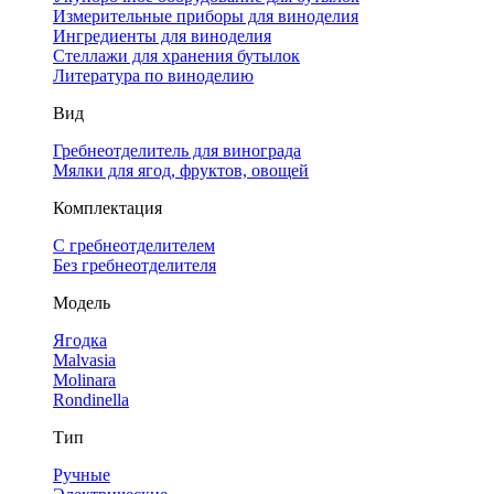
Измерительные приборы для виноделия
Ингредиенты для виноделия
Стеллажи для хранения бутылок
Литература по виноделию
Вид
Гребнеотделитель для винограда
Мялки для ягод, фруктов, овощей
Комплектация
С гребнеотделителем
Без гребнеотделителя
Модель
Ягодка
Malvasia
Molinara
Rondinella
Тип
Ручные