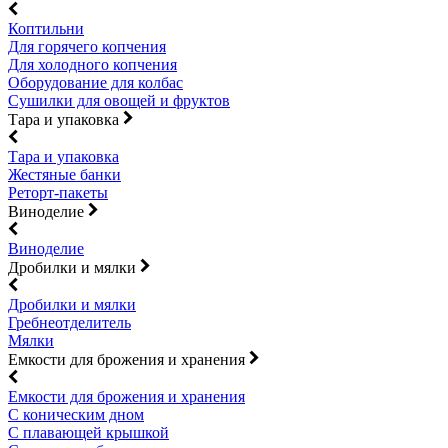
Коптильни
Для горячего копчения
Для холодного копчения
Оборудование для колбас
Сушилки для овощей и фруктов
Тара и упаковка
Тара и упаковка
Жестяные банки
Реторт-пакеты
Виноделие
Виноделие
Дробилки и мялки
Дробилки и мялки
Гребнеотделитель
Мялки
Емкости для брожения и хранения
Емкости для брожения и хранения
С коническим дном
С плавающей крышкой