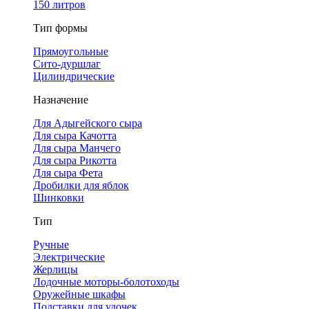
150 литров
Тип формы
Прямоугольные
Сито-дуршлаг
Цилиндрические
Назначение
Для Адыгейского сыра
Для сыра Качотта
Для сыра Манчего
Для сыра Рикотта
Для сыра Фета
Дробилки для яблок
Шинковки
Тип
Ручные
Электрические
Жерлицы
Лодочные моторы-болотоходы
Оружейные шкафы
Подставки для удочек