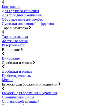
Коптильни
Для горячего копчения
Для холодного копчения
Оборудование для колбас
Сушилки для овощей и фруктов
Тара и упаковка
Тара и упаковка
Жестяные банки
Реторт-пакеты
Виноделие
Виноделие
Дробилки и мялки
Дробилки и мялки
Гребнеотделитель
Мялки
Емкости для брожения и хранения
Емкости для брожения и хранения
С коническим дном
С плавающей крышкой