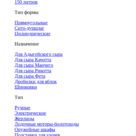
150 литров
Тип формы
Прямоугольные
Сито-дуршлаг
Цилиндрические
Назначение
Для Адыгейского сыра
Для сыра Качотта
Для сыра Манчего
Для сыра Рикотта
Для сыра Фета
Дробилки для яблок
Шинковки
Тип
Ручные
Электрические
Жерлицы
Лодочные моторы-болотоходы
Оружейные шкафы
Подставки для удочек