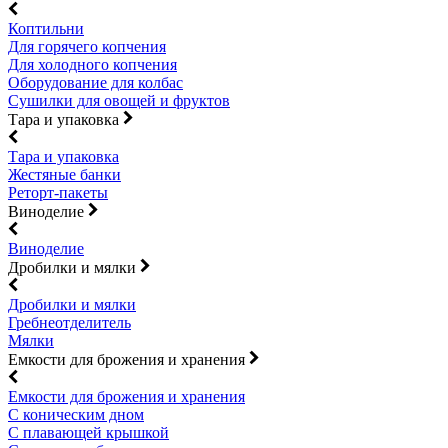
Коптильни
Для горячего копчения
Для холодного копчения
Оборудование для колбас
Сушилки для овощей и фруктов
Тара и упаковка
Тара и упаковка
Жестяные банки
Реторт-пакеты
Виноделие
Виноделие
Дробилки и мялки
Дробилки и мялки
Гребнеотделитель
Мялки
Емкости для брожения и хранения
Емкости для брожения и хранения
С коническим дном
С плавающей крышкой