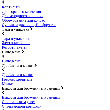
Коптильни
Для горячего копчения
Для холодного копчения
Оборудование для колбас
Сушилки для овощей и фруктов
Тара и упаковка
Тара и упаковка
Жестяные банки
Реторт-пакеты
Виноделие
Виноделие
Дробилки и мялки
Дробилки и мялки
Гребнеотделитель
Мялки
Емкости для брожения и хранения
Емкости для брожения и хранения
С коническим дном
С плавающей крышкой