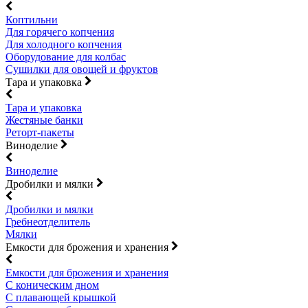
Коптильни
Для горячего копчения
Для холодного копчения
Оборудование для колбас
Сушилки для овощей и фруктов
Тара и упаковка
Тара и упаковка
Жестяные банки
Реторт-пакеты
Виноделие
Виноделие
Дробилки и мялки
Дробилки и мялки
Гребнеотделитель
Мялки
Емкости для брожения и хранения
Емкости для брожения и хранения
С коническим дном
С плавающей крышкой