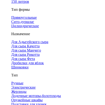
150 литров
Тип формы
Прямоугольные
Сито-дуршлаг
Цилиндрические
Назначение
Для Адыгейского сыра
Для сыра Качотта
Для сыра Манчего
Для сыра Рикотта
Для сыра Фета
Дробилки для яблок
Шинковки
Тип
Ручные
Электрические
Жерлицы
Лодочные моторы-болотоходы
Оружейные шкафы
Подставки для удочек