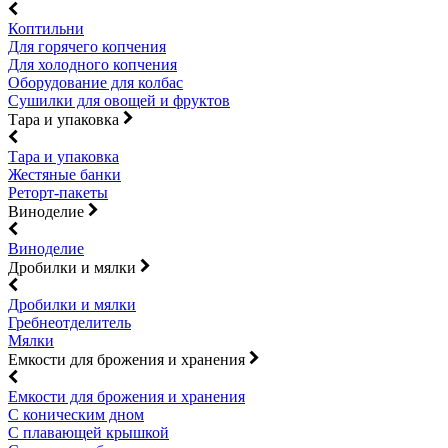
Коптильни
Для горячего копчения
Для холодного копчения
Оборудование для колбас
Сушилки для овощей и фруктов
Тара и упаковка
Тара и упаковка
Жестяные банки
Реторт-пакеты
Виноделие
Виноделие
Дробилки и мялки
Дробилки и мялки
Гребнеотделитель
Мялки
Емкости для брожения и хранения
Емкости для брожения и хранения
С коническим дном
С плавающей крышкой