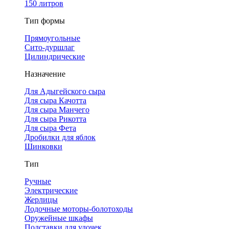
150 литров
Тип формы
Прямоугольные
Сито-дуршлаг
Цилиндрические
Назначение
Для Адыгейского сыра
Для сыра Качотта
Для сыра Манчего
Для сыра Рикотта
Для сыра Фета
Дробилки для яблок
Шинковки
Тип
Ручные
Электрические
Жерлицы
Лодочные моторы-болотоходы
Оружейные шкафы
Подставки для удочек