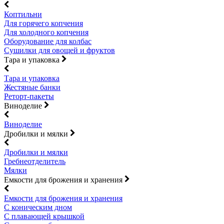
Коптильни
Для горячего копчения
Для холодного копчения
Оборудование для колбас
Сушилки для овощей и фруктов
Тара и упаковка
Тара и упаковка
Жестяные банки
Реторт-пакеты
Виноделие
Виноделие
Дробилки и мялки
Дробилки и мялки
Гребнеотделитель
Мялки
Емкости для брожения и хранения
Емкости для брожения и хранения
С коническим дном
С плавающей крышкой