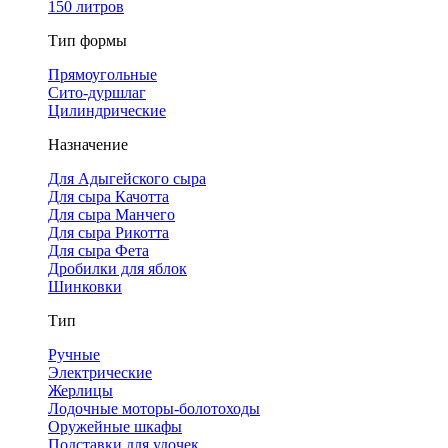
150 литров
Тип формы
Прямоугольные
Сито-дуршлаг
Цилиндрические
Назначение
Для Адыгейского сыра
Для сыра Качотта
Для сыра Манчего
Для сыра Рикотта
Для сыра Фета
Дробилки для яблок
Шинковки
Тип
Ручные
Электрические
Жерлицы
Лодочные моторы-болотоходы
Оружейные шкафы
Подставки для удочек