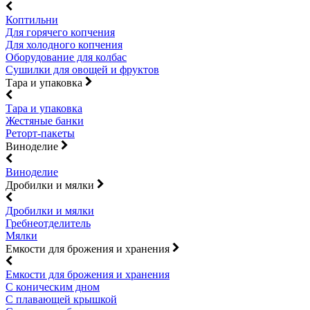
Коптильни
Для горячего копчения
Для холодного копчения
Оборудование для колбас
Сушилки для овощей и фруктов
Тара и упаковка
Тара и упаковка
Жестяные банки
Реторт-пакеты
Виноделие
Виноделие
Дробилки и мялки
Дробилки и мялки
Гребнеотделитель
Мялки
Емкости для брожения и хранения
Емкости для брожения и хранения
С коническим дном
С плавающей крышкой