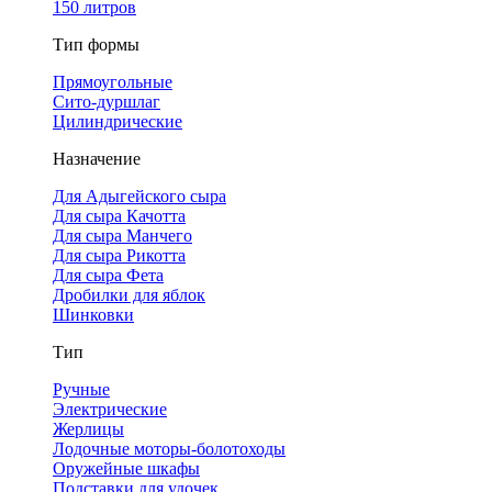
150 литров
Тип формы
Прямоугольные
Сито-дуршлаг
Цилиндрические
Назначение
Для Адыгейского сыра
Для сыра Качотта
Для сыра Манчего
Для сыра Рикотта
Для сыра Фета
Дробилки для яблок
Шинковки
Тип
Ручные
Электрические
Жерлицы
Лодочные моторы-болотоходы
Оружейные шкафы
Подставки для удочек