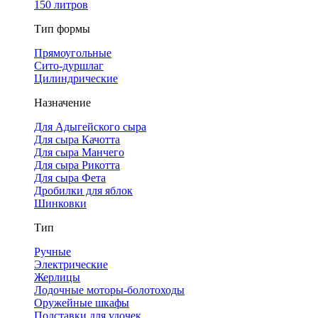
150 литров
Тип формы
Прямоугольные
Сито-дуршлаг
Цилиндрические
Назначение
Для Адыгейского сыра
Для сыра Качотта
Для сыра Манчего
Для сыра Рикотта
Для сыра Фета
Дробилки для яблок
Шинковки
Тип
Ручные
Электрические
Жерлицы
Лодочные моторы-болотоходы
Оружейные шкафы
Подставки для удочек