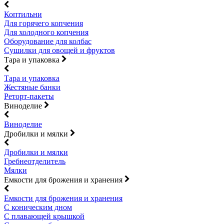
Коптильни
Для горячего копчения
Для холодного копчения
Оборудование для колбас
Сушилки для овощей и фруктов
Тара и упаковка
Тара и упаковка
Жестяные банки
Реторт-пакеты
Виноделие
Виноделие
Дробилки и мялки
Дробилки и мялки
Гребнеотделитель
Мялки
Емкости для брожения и хранения
Емкости для брожения и хранения
С коническим дном
С плавающей крышкой