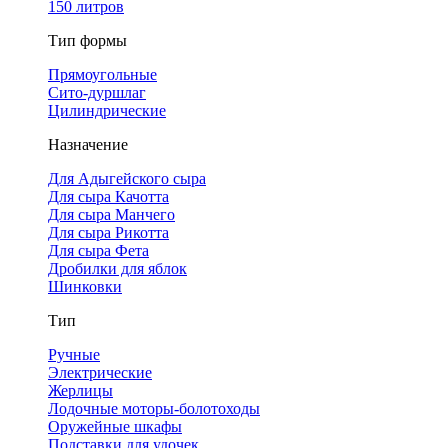
150 литров
Тип формы
Прямоугольные
Сито-дуршлаг
Цилиндрические
Назначение
Для Адыгейского сыра
Для сыра Качотта
Для сыра Манчего
Для сыра Рикотта
Для сыра Фета
Дробилки для яблок
Шинковки
Тип
Ручные
Электрические
Жерлицы
Лодочные моторы-болотоходы
Оружейные шкафы
Подставки для удочек