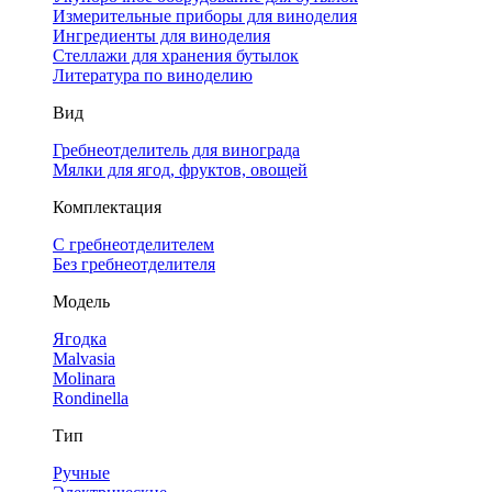
Измерительные приборы для виноделия
Ингредиенты для виноделия
Стеллажи для хранения бутылок
Литература по виноделию
Вид
Гребнеотделитель для винограда
Мялки для ягод, фруктов, овощей
Комплектация
С гребнеотделителем
Без гребнеотделителя
Модель
Ягодка
Malvasia
Molinara
Rondinella
Тип
Ручные