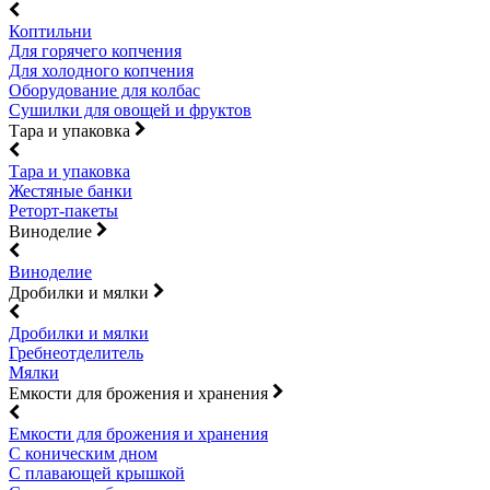
Коптильни
Для горячего копчения
Для холодного копчения
Оборудование для колбас
Сушилки для овощей и фруктов
Тара и упаковка
Тара и упаковка
Жестяные банки
Реторт-пакеты
Виноделие
Виноделие
Дробилки и мялки
Дробилки и мялки
Гребнеотделитель
Мялки
Емкости для брожения и хранения
Емкости для брожения и хранения
С коническим дном
С плавающей крышкой