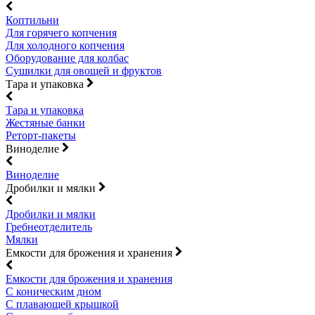
Коптильни
Для горячего копчения
Для холодного копчения
Оборудование для колбас
Сушилки для овощей и фруктов
Тара и упаковка
Тара и упаковка
Жестяные банки
Реторт-пакеты
Виноделие
Виноделие
Дробилки и мялки
Дробилки и мялки
Гребнеотделитель
Мялки
Емкости для брожения и хранения
Емкости для брожения и хранения
С коническим дном
С плавающей крышкой