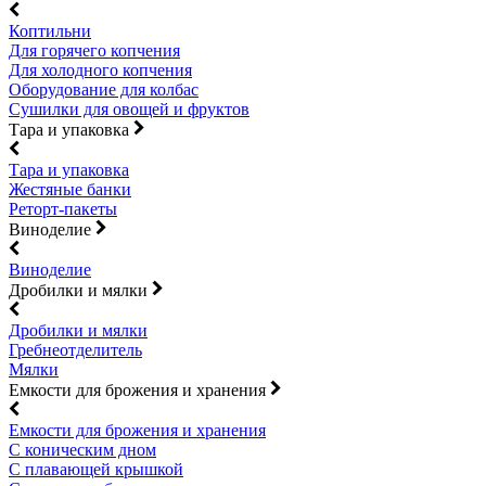
Коптильни
Для горячего копчения
Для холодного копчения
Оборудование для колбас
Сушилки для овощей и фруктов
Тара и упаковка
Тара и упаковка
Жестяные банки
Реторт-пакеты
Виноделие
Виноделие
Дробилки и мялки
Дробилки и мялки
Гребнеотделитель
Мялки
Емкости для брожения и хранения
Емкости для брожения и хранения
С коническим дном
С плавающей крышкой